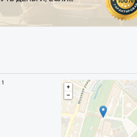
 1
+
−