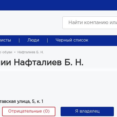
листы
Люди
Черный список
о обуви
Нафталиев Б. Н.
и Нафталиев Б. Н.
авская улица, 5, к. 1
Отрицательные (0)
Я владелец