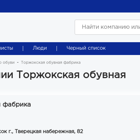
листы
Люди
Черный список
о обуви
Торжокская обувная фабрика
ии Торжокская обувная
я фабрика
ок г., Тверецкая набережная, 82