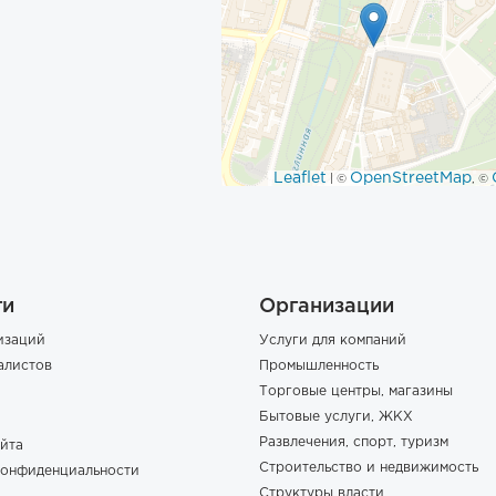
Leaflet
OpenStreetMap
| ©
, ©
ги
Организации
изаций
Услуги для компаний
алистов
Промышленность
Торговые центры, магазины
Бытовые услуги, ЖКХ
Развлечения, спорт, туризм
йта
Строительство и недвижимость
конфиденциальности
Структуры власти