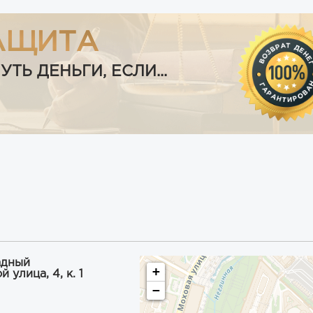
АЩИТА
Ь ДЕНЬГИ, ЕСЛИ...
адный
+
улица, 4, к. 1
−