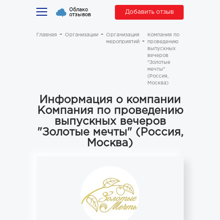
Облако
Добавить отзыв
отзывов
Главная
Организации
Организация
Компания по
мероприятий
проведению
выпускных
вечеров
"Золотые
мечты"
(Россия,
Москва)
Информация о компании
Компания по проведению
выпускных вечеров
"Золотые мечты" (Россия,
Москва)