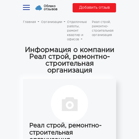
Облако
Добавить отзыв
отзывов
Главная
Организации
Отделочные
Реал строй,
работы,
ремонтно-
ремонт
строительная
квартир и
организация
офисов
Информация о компании
Реал строй, ремонтно-
строительная
организация
Реал строй, ремонтно-
строительная