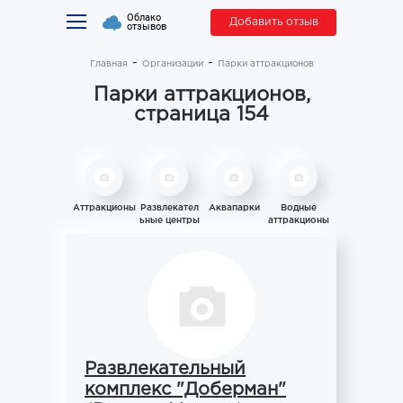
Облако
Добавить отзыв
отзывов
Главная
Организации
Парки аттракционов
Парки аттракционов,
страница 154
Аттракционы
Развлекател
Аквапарки
Водные
ьные центры
аттракционы
Развлекательный
комплекс "Доберман"