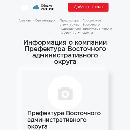
Облако
Добавить отзыв
отзывов
Главная
Организации
Префектуры,
Префектура
структурные
Восточного
подразделения
административного
префектур
округа
Информация о компании
Префектура Восточного
административного
округа
Префектура Восточного
административного
округа