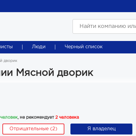
листы
Люди
Черный список
й дворик
ии Мясной дворик
 человек
, не рекомендует
2 человека
Отрицательные (2)
Я владелец