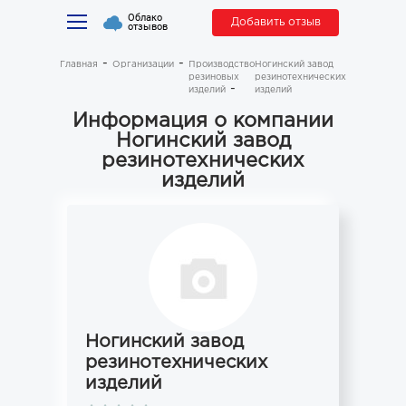
Облако
Добавить отзыв
отзывов
Главная
Организации
Производство
Ногинский завод
резиновых
резинотехнических
изделий
изделий
Информация о компании
Ногинский завод
резинотехнических
изделий
Ногинский завод
резинотехнических
изделий