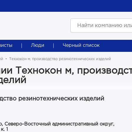
листы
Люди
Черный список
ий
Технокон м, производство резинотехнических изделий
ии Технокон м, производс
делий
одство резинотехнических изделий
о, Северо-Восточный административный округ,
к. 1