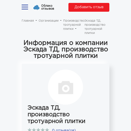
Облако
Добавить отзыв
отзывов
Главная
Организации
Производство
Эскада ТД,
тротуарной
производство
плитки
тротуарной
плитки
Информация о компании
Эскада ТД, производство
тротуарной плитки
Эскада ТД,
производство
тротуарной плитки
0 отзыва(ов)