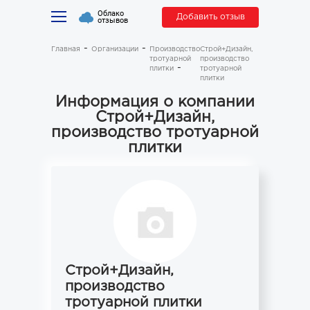
Облако
Добавить отзыв
отзывов
Главная
Организации
Производство
Строй+Дизайн,
тротуарной
производство
плитки
тротуарной
плитки
Информация о компании
Строй+Дизайн,
производство тротуарной
плитки
Строй+Дизайн,
производство
тротуарной плитки