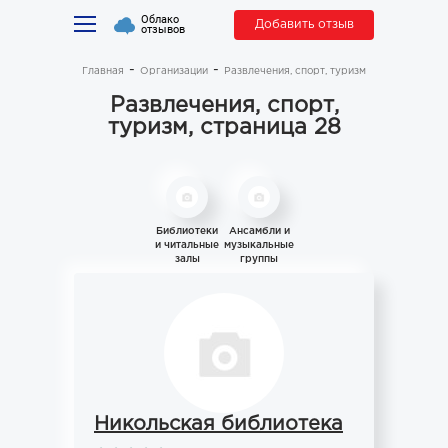
Облако
Добавить отзыв
отзывов
Главная
Организации
Развлечения, спорт, туризм
Развлечения, спорт,
туризм, страница 28
Библиотеки
Ансамбли и
и читальные
музыкальные
залы
группы
Никольская библиотека