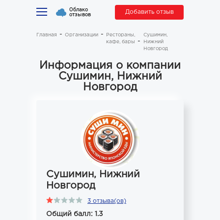
Облако
Добавить отзыв
отзывов
Главная
Организации
Рестораны,
Сушимин,
кафе, бары
Нижний
Новгород
Информация о компании
Сушимин, Нижний
Новгород
Сушимин, Нижний
Новгород
3 отзыва(ов)
Общий балл: 1.3