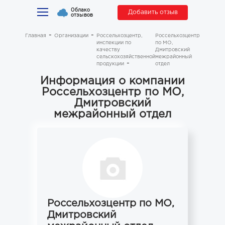
Облако
Добавить отзыв
отзывов
Главная
Организации
Россельхозцентр,
Россельхозцентр
инспекции по
по МО,
качеству
Дмитровский
сельскохозяйственной
межрайонный
продукции
отдел
Информация о компании
Россельхозцентр по МО,
Дмитровский
межрайонный отдел
Россельхозцентр по МО,
Дмитровский