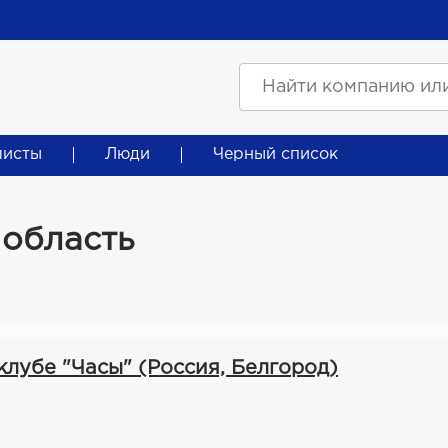
листы
Люди
Черный список
 область
клубе "Часы" (Россия, Белгород)