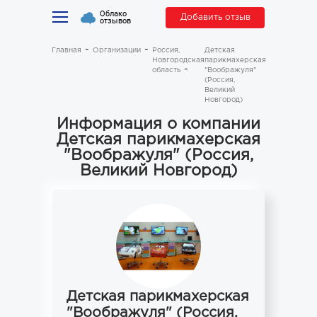
Облако
Добавить отзыв
отзывов
Главная
Организации
Россия,
Детская
Новгородская
парикмахерская
область
"Воображуля"
(Россия,
Великий
Новгород)
Информация о компании
Детская парикмахерская
"Воображуля" (Россия,
Великий Новгород)
Детская парикмахерская
"Воображуля" (Россия,