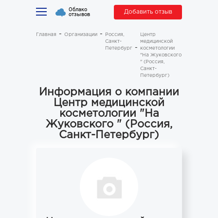
Облако
Добавить отзыв
отзывов
Главная
Организации
Россия,
Центр
Санкт-
медицинской
Петербург
косметологии
"На Жуковского
" (Россия,
Санкт-
Петербург)
Информация о компании
Центр медицинской
косметологии "На
Жуковского " (Россия,
Санкт-Петербург)