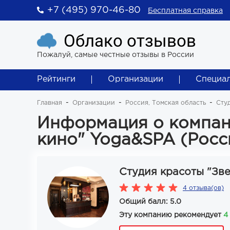
+7 (495) 970-46-80
Бесплатная справка
Облако отзывов
Пожалуй, самые честные отзывы в России
Рейтинги
Организации
Специа
Главная
Организации
Россия, Томская область
Сту
Информация о компан
кино" Yoga&SPA (Росс
Студия красоты "Зве
4 отзыва(ов)
Общий балл: 5.0
Эту компанию рекомендует
4