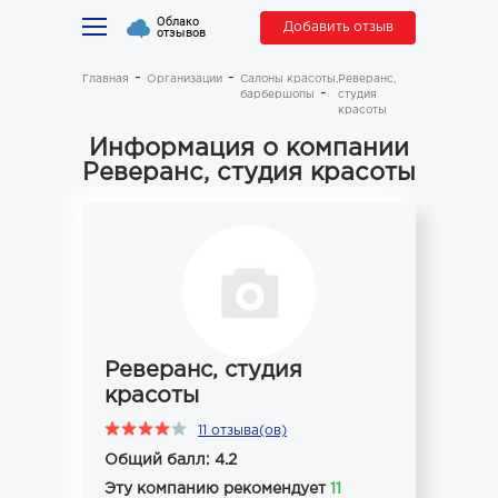
Облако
Добавить отзыв
отзывов
Главная
Организации
Салоны красоты,
Реверанс,
барбершопы
студия
красоты
Информация о компании
Реверанс, студия красоты
Реверанс, студия
красоты
11 отзыва(ов)
Общий балл: 4.2
Эту компанию рекомендует
11