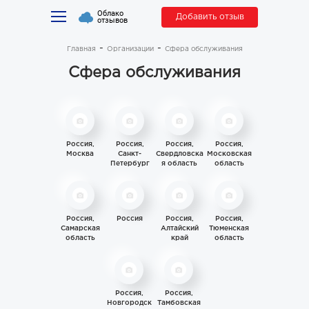
Облако
Добавить отзыв
отзывов
Главная
Организации
Сфера обслуживания
Сфера обслуживания
Россия,
Россия,
Россия,
Россия,
Москва
Санкт-
Свердловска
Московская
Петербург
я область
область
Россия,
Россия
Россия,
Россия,
Самарская
Алтайский
Тюменская
область
край
область
Россия,
Россия,
Новгородск
Тамбовская