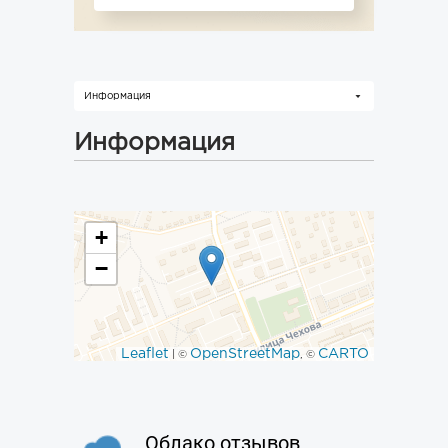
Информация
Информация
+
−
Leaflet
OpenStreetMap
CARTO
| ©
, ©
Облако отзывов