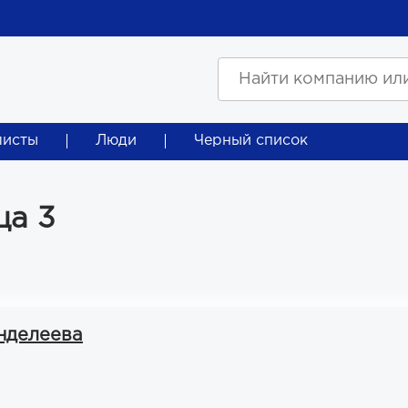
листы
Люди
Черный список
ца 3
нделеева