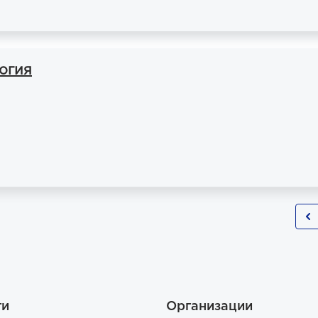
огия
ги
Организации