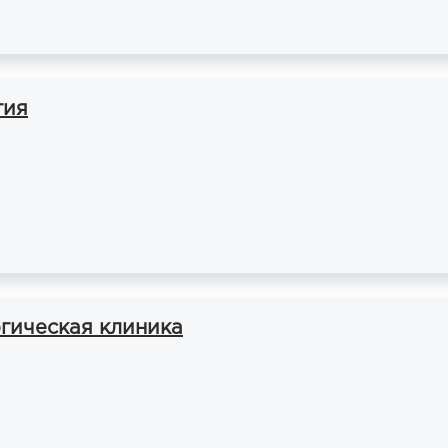
гия
огическая клиника