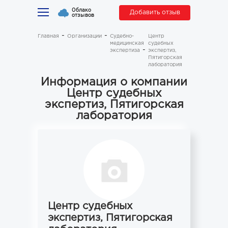
Облако
Добавить отзыв
отзывов
Главная
Организации
Судебно-
Центр
медицинская
судебных
экспертиза
экспертиз,
Пятигорская
лаборатория
Информация о компании
Центр судебных
экспертиз, Пятигорская
лаборатория
Центр судебных
экспертиз, Пятигорская