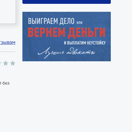
тзывам
й без