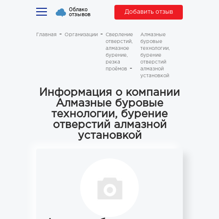
Облако
Добавить отзыв
отзывов
Главная
Организации
Сверление
Алмазные
отверстий,
буровые
алмазное
технологии,
бурение,
бурение
резка
отверстий
проёмов
алмазной
установкой
Информация о компании
Алмазные буровые
технологии, бурение
отверстий алмазной
установкой