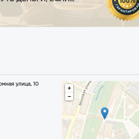
мная улица, 10
+
−