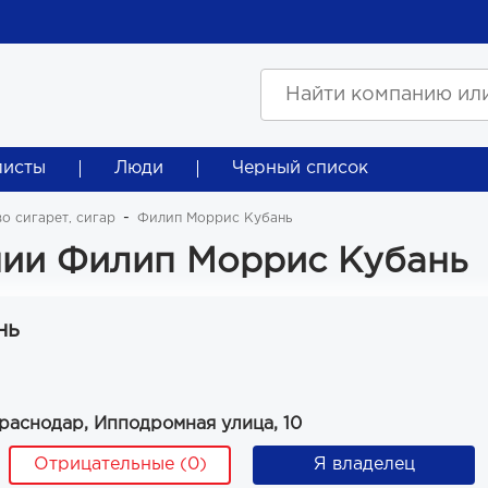
листы
Люди
Черный список
о сигарет, сигар
Филип Моррис Кубань
ии Филип Моррис Кубань
нь
раснодар, Ипподромная улица, 10
Отрицательные (0)
Я владелец