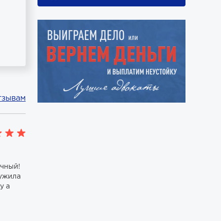
тзывам
ичный!
ружила
у а