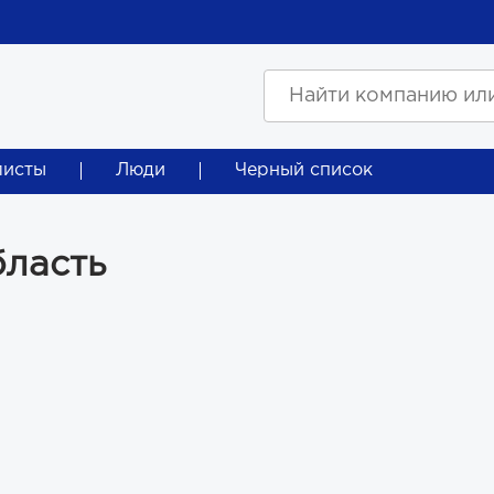
листы
Люди
Черный список
бласть