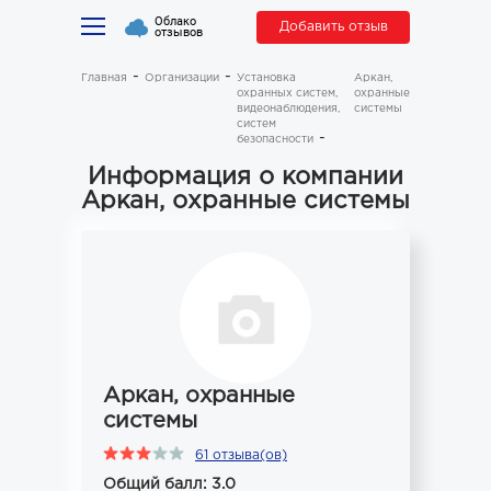
Облако
Добавить отзыв
отзывов
Главная
Организации
Установка
Аркан,
охранных систем,
охранные
видеонаблюдения,
системы
систем
безопасности
Информация о компании
Аркан, охранные системы
Аркан, охранные
системы
61 отзыва(ов)
Общий балл: 3.0