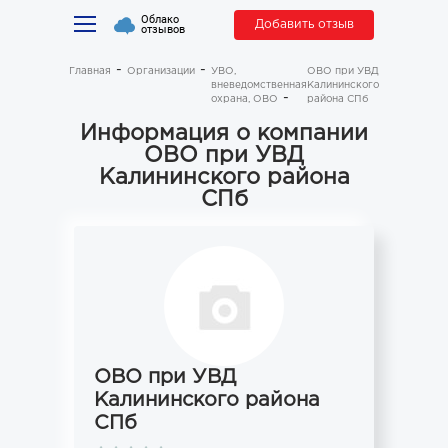
Облако
Добавить отзыв
отзывов
Главная
Организации
УВО,
ОВО при УВД
вневедомственная
Калининского
охрана, ОВО
района СПб
Информация о компании
ОВО при УВД
Калининского района
СПб
ОВО при УВД
Калининского района
СПб