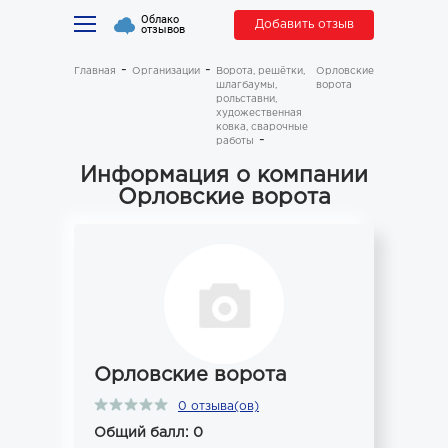
Облако
Добавить отзыв
отзывов
Главная
Организации
Ворота, решётки,
Орловские
шлагбаумы,
ворота
рольставни,
художественная
ковка, сварочные
работы
Информация о компании
Орловские ворота
Орловские ворота
0 отзыва(ов)
Общий балл: 0