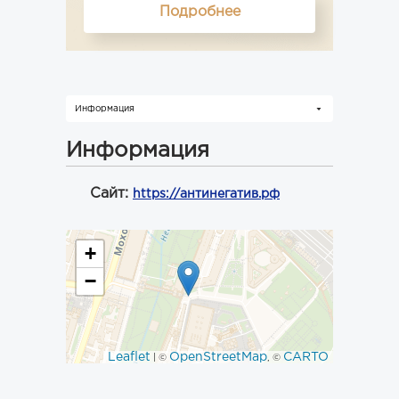
Подробнее
Информация
Информация
Сайт:
https://антинегатив.рф
+
−
Leaflet
OpenStreetMap
CARTO
| ©
, ©