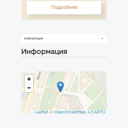
Подробнее
Информация
Информация
+
−
Leaflet
OpenStreetMap
CARTO
| ©
, ©