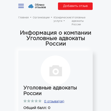
Облако
Добавить отзыв
отзывов
Главная
Организации
Юридические
Уголовные
услуги
адвокаты
России
Информация о компании
Уголовные адвокаты
России
Уголовные адвокаты
России
0 отзыва(ов)
Общий балл: 0