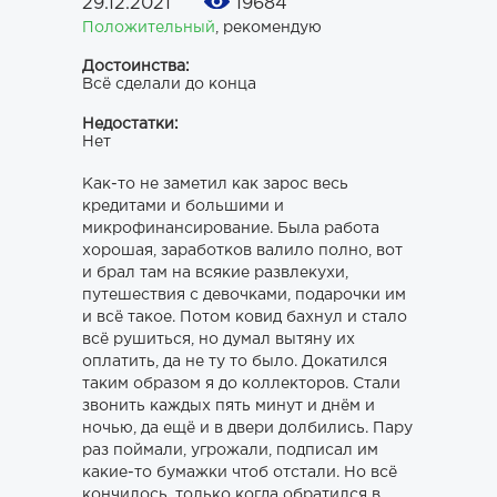
29.12.2021
19684
Положительный
,
рекомендую
Достоинства:
Всё сделали до конца
Недостатки:
Нет
Как-то не заметил как зарос весь
кредитами и большими и
микрофинансирование. Была работа
хорошая, заработков валило полно, вот
и брал там на всякие развлекухи,
путешествия с девочками, подарочки им
и всё такое. Потом ковид бахнул и стало
всё рушиться, но думал вытяну их
оплатить, да не ту то было. Докатился
таким образом я до коллекторов. Стали
звонить каждых пять минут и днём и
ночью, да ещё и в двери долбились. Пару
раз поймали, угрожали, подписал им
какие-то бумажки чтоб отстали. Но всё
кончилось, только когда обратился в