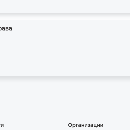
рава
ги
Организации