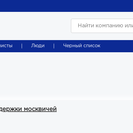
листы
Люди
Черный список
держки москвичей