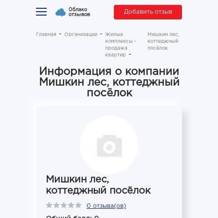
Облако
Добавить отзыв
отзывов
Главная
Организации
Жилые
Мишкин лес,
комплексы -
коттеджный
продажа
посёлок
квартир
Информация о компании
Мишкин лес, коттеджный
посёлок
Мишкин лес,
коттеджный посёлок
0 отзыва(ов)