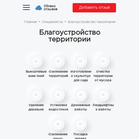
Облако
Добавить отзыв
отзывов
Главная
Специалисты
Благоустройство территории
Благоустройство
территории
Выкорчевыв
Озеленение
Изготовлени
Очистка
ание пней
территорий
е скульптур
территории
для сада
от мусора
Удаление
Установка
Дренажные
Ландшафтны
деревьев
водостоков
работы
е работы
Озеленение
Посадка
крыш
дерева