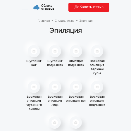
Облако
Добавить отзыв
отзывов
Главная
Специалисты
Эпиляция
Эпиляция
Шугаринг
Шугаринг
Эпиляция
Восковая
ног
подмышек
подмышек
эпиляция
верхней
губы
Восковая
Восковая
Восковая
Восковая
эпиляция
эпиляция
эпиляция ног
эпиляция
глубокого
лица
подмышек
бикини