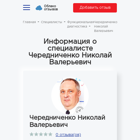
Облако
Добавить отзыв
отзывов
Главная
Специалисты
Функциональная
Чередниченко
диагностика
Николай
Валерьевич
Информация о
специалисте
Чередниченко Николай
Валерьевич
Чередниченко Николай
Валерьевич
0 отзыва(ов)