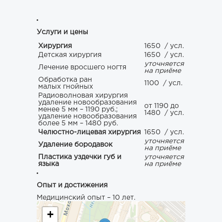
Услуги и цены
Хирургия
1650
/ усл.
Детская хирургия
1650
/ усл.
уточняется
Лечение вросшего ногтя
на приёме
Обработка ран
1100
/ усл.
малых гнойных
Радиоволновая хирургия
удаление новообразования
от 1190 до
менее 5 мм – 1190 руб.;
1480
/ усл.
удаление новообразования
более 5 мм – 1480 руб.
Челюстно-лицевая хирургия
1650
/ усл.
уточняется
Удаление бородавок
на приёме
Пластика уздечки губ и
уточняется
языка
на приёме
Опыт и достижения
Медицинский опыт – 10 лет.
+