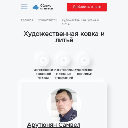
Облако
Добавить отзыв
отзывов
Главная
Специалисты
Художественная ковка и
литьё
Художественная ковка и
литьё
Изготовлени
Изготовлени
Художествен
е кованой
е кованых
ное литьё
мебели
ограждений
Арутюнян Самвел