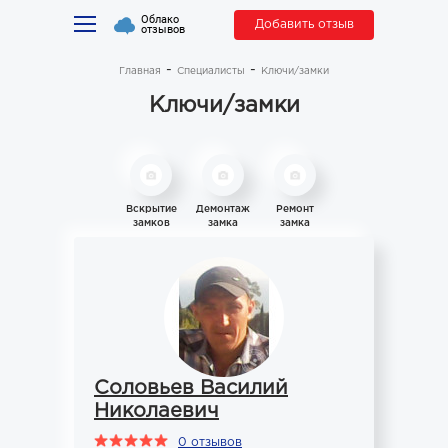
Облако
Добавить отзыв
отзывов
Главная
Специалисты
Ключи/замки
Ключи/замки
Вскрытие
Демонтаж
Ремонт
замков
замка
замка
Соловьев Василий
Николаевич
0 отзывов