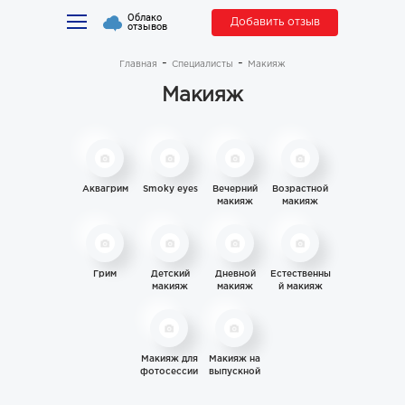
Облако
Добавить отзыв
отзывов
Главная
Специалисты
Макияж
Макияж
Аквагрим
Smoky eyes
Вечерний
Возрастной
макияж
макияж
Грим
Детский
Дневной
Естественны
макияж
макияж
й макияж
Макияж для
Макияж на
фотосессии
выпускной