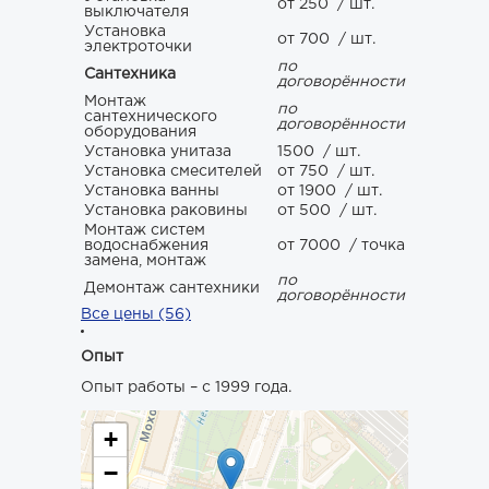
от 250
/ шт.
выключателя
Установка
от 700
/ шт.
электроточки
по
Сантехника
договорённости
Монтаж
по
сантехнического
договорённости
оборудования
Установка унитаза
1500
/ шт.
Установка смесителей
от 750
/ шт.
Установка ванны
от 1900
/ шт.
Установка раковины
от 500
/ шт.
Монтаж систем
водоснабжения
от 7000
/ точка
замена, монтаж
по
Демонтаж сантехники
договорённости
Все цены (56)
Опыт
Опыт работы – с 1999 года.
+
−