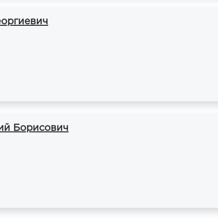
еоргиевич
ий Борисович