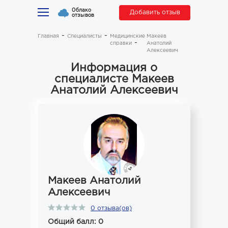
Облако
Добавить отзыв
отзывов
Главная
Специалисты
Медицинские
Макеев
справки
Анатолий
Алексеевич
Информация о
специалисте Макеев
Анатолий Алексеевич
Макеев Анатолий
Алексеевич
0 отзыва(ов)
Общий балл: 0