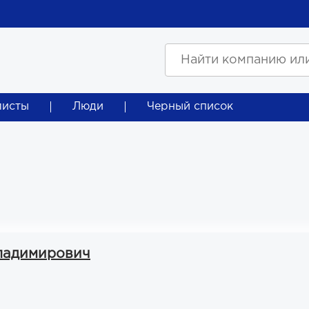
листы
Люди
Черный список
ладимирович