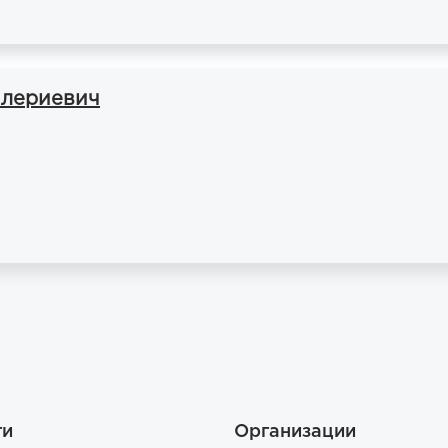
алериевич
ги
Организации