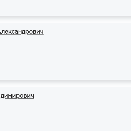
Александрович
адимирович