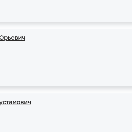
 Юрьевич
устамович