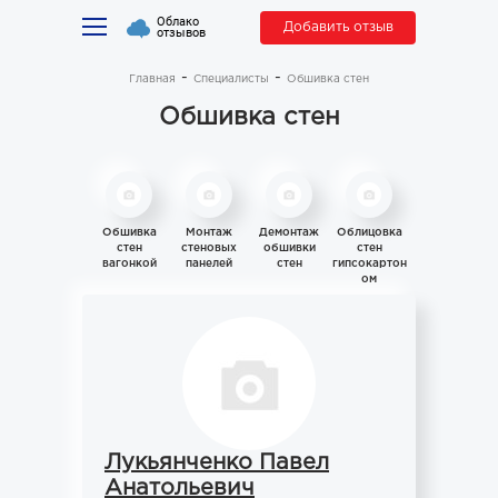
Облако
Добавить отзыв
отзывов
Главная
Специалисты
Обшивка стен
Обшивка стен
Обшивка
Монтаж
Демонтаж
Облицовка
стен
стеновых
обшивки
стен
вагонкой
панелей
стен
гипсокартон
ом
Лукьянченко Павел
Анатольевич