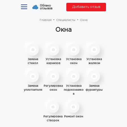
Облако
Добавить отзыв
отзывов
Главная
Специалисты
Окна
Окна
Замена
Установка
Установка
Установка
стекол
карнизов
окон
жалюзи
Замена
Регулировка
Установка
Замена
уплотнителя
окон
подоконнико
фурнитуры
в
Регулировка
Ремонт окон
створок